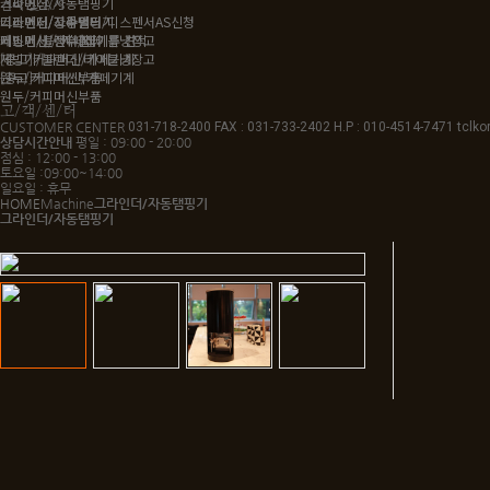
커피머신
그라인더/자동탬핑기
견적 및 A/S
커피머신/그라인더/디스펜서AS신청
그라인더/자동탬핑기
디스펜서/정수필터
커피머신 / 카페집기류 견적
디스펜서/정수필터
제빙기/블렌더/테이블냉장고
제빙기/블렌더/테이블냉장고
[중고]커피머신/카페기계
[중고]커피머신/카페기계
원두/커피머신부품
원두/커피머신부품
고/객/센/터
CUSTOMER CENTER
031-718-2400
FAX : 031-733-2402 H.P : 010-4514-7471
tclk
상담시간안내
평일 : 09:00 - 20:00
점심 : 12:00 - 13:00
토요일 :09:00~14:00
일요일 : 휴무
HOME
Machine
그라인더/자동탬핑기
그라인더/자동탬핑기