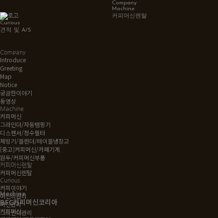
Company
Machine
커피머신렌탈
Curious
견적 및 A/S
Company
Introduce
Greeting
Map
Notice
궁금한이야기
동영상
Machine
커피머신
그라인더/자동탬핑기
디스펜서/정수필터
제빙기/블렌더/테이블냉장고
[중고]커피머신/카페기계
원두/커피머신부품
커피머신렌탈
커피머신렌탈
Curious
커피이야기
Machine
머신의원리
BFC커피머신코리아
머신관리
커피머신
그라인더관리