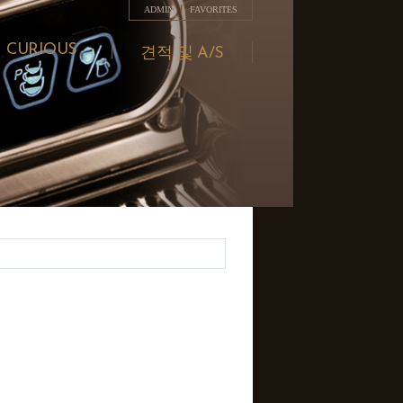
ADMIN
FAVORITES
CURIOUS
견적 및 A/S