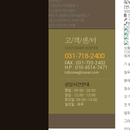
커피머신
메져
그라인더/자동탬핑기
[
디스펜서/정수필터
900
제빙기/블렌더/테이블냉장고
견
[중고]커피머신/카페기계
원두/커피머신부품
고/객/센/터
CUSTOMER CENTER
상품
TO
031-718-2400
메져
FAX : 031-733-2402
기 
H.P : 010-4514-7471
tclkorea@naver.com
원두
분쇄
상담시간안내
청소
평일 : 09:00 - 20:00
점심 : 12:00 - 13:00
크 기
토요일 :09:00~14:00
일요일 : 휴무
전 력
원두 
그라
모더 